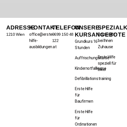
ADRESSE
KONTAKT
TELEFON
UNSERE
SPEZIAL
KURSANGEBOTE
1210 Wien
office@erste-
0699 150 48
Erste Hilfe
hilfe-
122
bei Ihnen
Grundkurs 16
ausbildungen.at
Zuhause
Stunden
Erste Hilfe
Auffrischungskurse
speziell für
Kindernotfallkurse
Biker
Defibrillationstraining
Erste Hilfe
für
Baufirmen
Erste Hilfe
für
Ordinationen